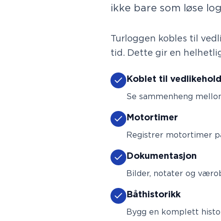
ikke bare som løse lo
Turloggen kobles til vedl
tid. Dette gir en helhetl
Koblet til vedlikehol
Se sammenheng mellom 
Motortimer
Registrer motortimer p
Dokumentasjon
Bilder, notater og vær
Båthistorikk
Bygg en komplett histor