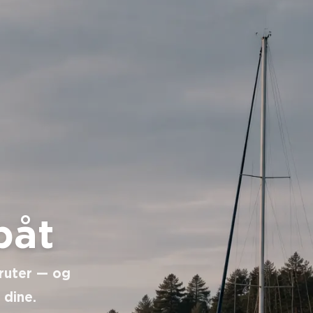
båt
 ruter — og
 dine.