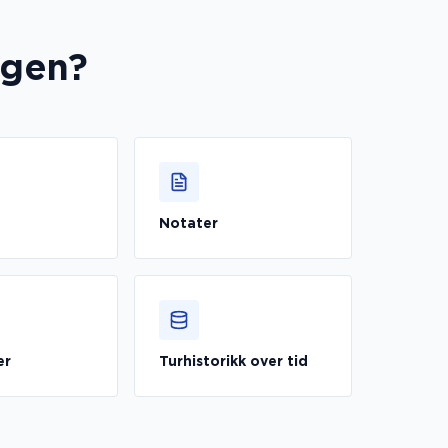
ggen?
Notater
er
Turhistorikk over tid