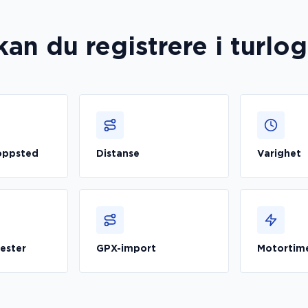
kan du registrere i turlo
toppsted
Distanse
Varighet
ester
GPX-import
Motortim