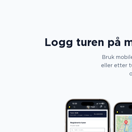
Logg turen på m
Bruk mobile
eller etter 
o