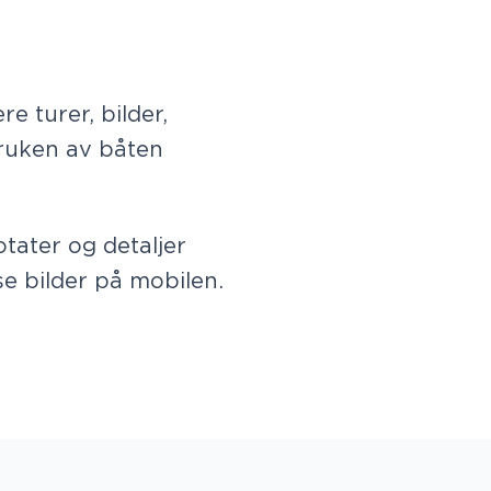
re turer, bilder,
bruken av båten
otater og detaljer
se bilder på mobilen.