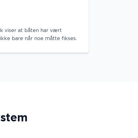
kk viser at båten har vært
 ikke bare når noe måtte fikses.
ystem