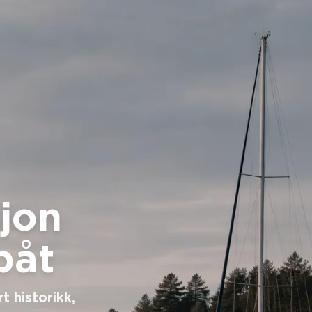
jon
båt
t historikk,