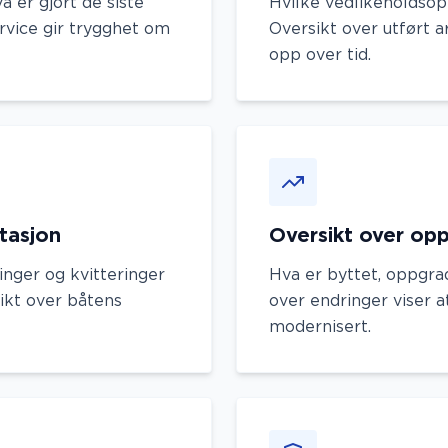
a er gjort de siste
Hvilke vedlikeholdsop
ervice gir trygghet om
Oversikt over utført a
opp over tid.
tasjon
Oversikt over op
ringer og kvitteringer
Hva er byttet, oppgrad
sikt over båtens
over endringer viser a
modernisert.