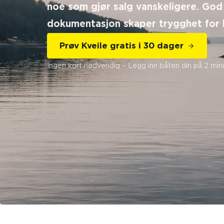
noe som gjør salg vanskeligere. God
dokumentasjon skaper trygghet for 
Prøv Kveile gratis i 30 dager
Ingen kort nødvendig – Legg inn båten din på 2 min