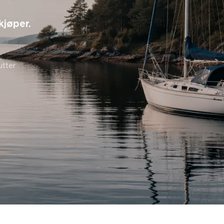
kjøper.
utter