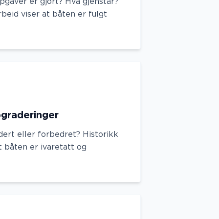
pgaver er gjort? Hva gjenstår?
rbeid viser at båten er fulgt
pgraderinger
ert eller forbedret? Historikk
t båten er ivaretatt og