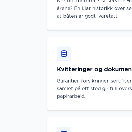
Når ble motoren sist servet? Hv
årene? En klar historikk over s
at båten er godt ivaretatt.
Kvitteringer og dokumen
Garantier, forsikringer, sertifise
samlet på ett sted gir full over
papirarbeid.