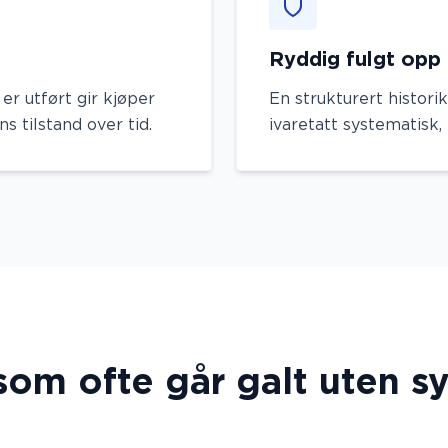
Ryddig fulgt opp
 er utført gir kjøper
En strukturert histori
s tilstand over tid.
ivaretatt systematisk,
som ofte går galt uten s