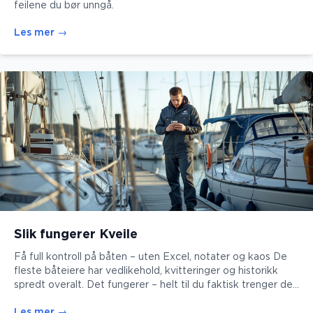
feilene du bør unngå.
Les mer
→
Slik fungerer Kveile
Få full kontroll på båten – uten Excel, notater og kaos De
fleste båteiere har vedlikehold, kvitteringer og historikk
spredt overalt. Det fungerer – helt til du faktisk trenger det.
Når noe går galt. Når du skal selge. Når du ikke husker hva
Les mer
→