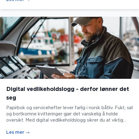
som er gjort. Kveile samler alt på ett sted, så du alltid har
kontroll.
Digital vedlikeholdslogg - derfor lønner det
seg
Papirbok og servicehefter lever farlig i norsk båtliv. Fukt, søl
og bortkomne kvitteringer gjør det vanskelig å holde
oversikt. Med digital vedlikeholdslogg sikrer du at viktig
historikk ikke forsvinner.
Les mer
→