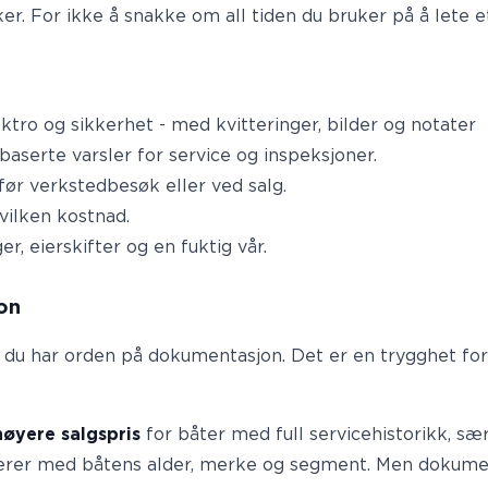
er. For ikke å snakke om all tiden du bruker på å lete et
ktro og sikkerhet - med kvitteringer, bilder og notater
aserte varsler for service og inspeksjoner.
ør verkstedbesøk eller ved salg.
vilken kostnad.
, eierskifter og en fuktig vår.
on
m du har orden på dokumentasjon. Det er en trygghet for 
øyere salgspris
for båter med full servicehistorikk, sæ
erer med båtens alder, merke og segment. Men dokumen