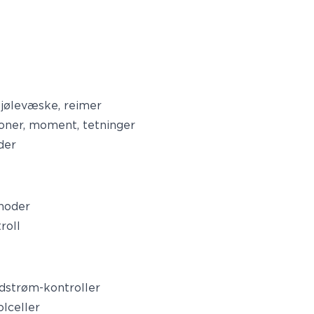
, kjølevæske, reimer
sjoner, moment, tetninger
der
anoder
roll
ndstrøm-kontroller
olceller