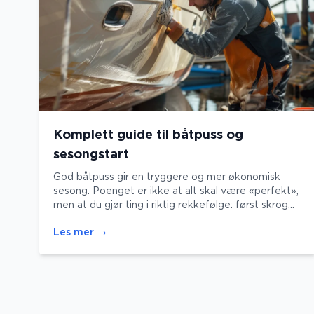
Komplett guide til båtpuss og
sesongstart
God båtpuss gir en tryggere og mer økonomisk
sesong. Poenget er ikke at alt skal være «perfekt»,
men at du gjør ting i riktig rekkefølge: først skrog
og bunn, så motor/drivlinje, og til slutt strøm og
Les mer
→
sikkerhet. Da slipper du dobbeltarbeid – og du
oppdager feil før de blir dyre.