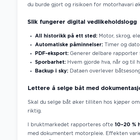
du burde gjort og risikoen for motorhavari øk
Slik fungerer digital vedlikeholdslogg
All historikk på ett sted:
Motor, skrog, ele
Automatiske påminnelser:
Timer og datob
PDF-eksport:
Generer delbare rapporter f
Sporbarhet:
Hvem gjorde hva, når og til h
Backup i sky:
Dataen overlever båtsesonger
Lettere å selge båt med dokumentasj
Skal du selge båt øker tilliten hos kjøper o
riktig.
I bruktmarkedet rapporteres ofte
10–20 % h
med dokumentert motorpleie. Effekten vari