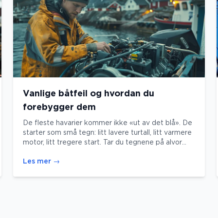
Vanlige båtfeil og hvordan du
forebygger dem
De fleste havarier kommer ikke «ut av det blå». De
starter som små tegn: litt lavere turtall, litt varmere
motor, litt tregere start. Tar du tegnene på alvor
tidlig, slipper du ofte både tauing, avbrutt ferie og
Les mer
→
verkstedregning.