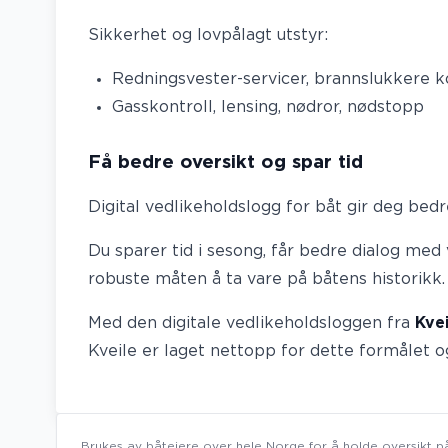
Sikkerhet og lovpålagt utstyr:
Redningsvester-servicer, brannslukkere ko
Gasskontroll, lensing, nødror, nødstopp
Få bedre oversikt og spar tid
Digital vedlikeholdslogg for båt gir deg be
Du sparer tid i sesong, får bedre dialog me
robuste måten å ta vare på båtens historikk.
Med den digitale vedlikeholdsloggen fra
Kve
Kveile er laget nettopp for dette formålet o
Brukes av båteiere over hele Norge for å holde oversikt på