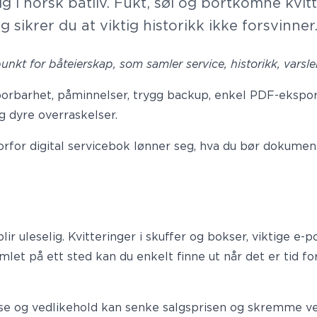
ig i norsk båtliv. Fukt, søl og bortkomne kvit
g sikrer du at viktig historikk ikke forsvinner
epunkt for båteierskap, som samler service, historikk, vars
sporbarhet, påminnelser, trygg backup, enkel PDF-eksport
 dyre overraskelser.
orfor digital servicebok lønner seg,
hva du bør dokument
ir uleselig. Kvitteringer i skuffer og bokser, viktige e-
let på ett sted kan du enkelt finne ut når det er tid for
ise og vedlikehold kan senke salgsprisen og skremme ve