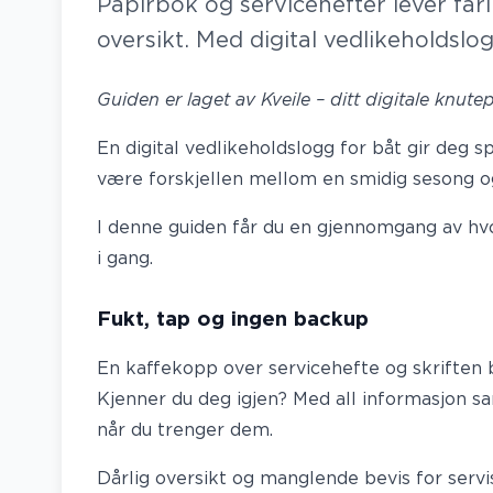
Papirbok og servicehefter lever farl
oversikt. Med digital vedlikeholdslog
Guiden er laget av Kveile – ditt digitale knut
En digital vedlikeholdslogg for båt gir deg 
være forskjellen mellom en smidig sesong og
I denne guiden får du en gjennomgang av
hv
i gang.
Fukt, tap og ingen backup
En kaffekopp over servicehefte og skriften bl
Kjenner du deg igjen? Med all informasjon sam
når du trenger dem.
Dårlig oversikt og manglende bevis for serv