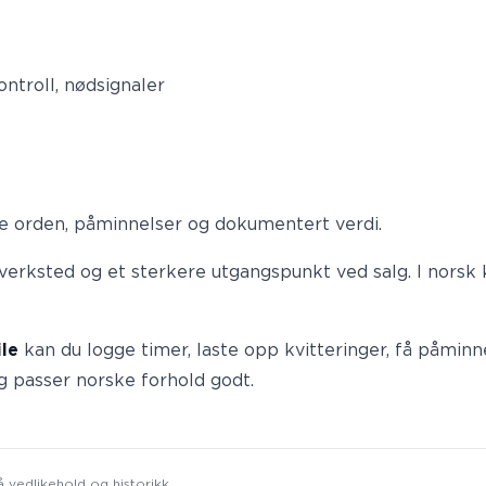
ntroll, nødsignaler
dre orden, påminnelser og dokumentert verdi.
d verksted og et sterkere utgangspunkt ved salg. I nors
ile
kan du logge timer, laste opp kvitteringer, få påmi
g passer norske forhold godt.
 vedlikehold og historikk.