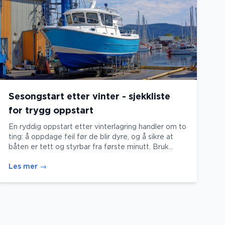
Sesongstart etter vinter - sjekkliste
for trygg oppstart
En ryddig oppstart etter vinterlagring handler om to
ting: å oppdage feil før de blir dyre, og å sikre at
båten er tett og styrbar fra første minutt. Bruk
sjekklisten under før sjøsetting, ved første start –
Les mer
→
og på første prøvetur.